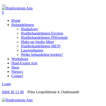
0
Home
Behandelingen
Huidadvies
Huidbehandelingen Environ
Huidbehandelingen PHformula
Make-up Studio Mino
Huidbehandelingen MEN³
Laserontharing
Welke behandeling boeken?
Workshops
Huid-Expert Ann
Shop
Nieuws
Contact
Login
0494 30 12 49
Prins Leopoldstraat 4, Oudenaarde