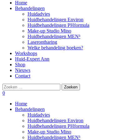
Home
Behandelingen
Huidadvies
Huidbehandelingen Environ
Huidbehandelingen PHformula
Make-up Studio Mino
Huidbehandelingen MEN³
Laserontharing
Welke behandeling boeken?
Workshops
Huid-Expert Ann
Shop
Nieuws
Contact
Zoeken
naar:
0
Home
Behandelingen
Huidadvies
Huidbehandelingen Environ
Huidbehandelingen PHformula
Make-up Studio Mino
Huidbehandelingen MEN³