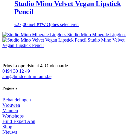
meerdere
Studio Mino Velvet Vegan Lipstick
variaties.
Pencil
Deze
optie
kan
Dit
€
27,00
Opties selecteren
incl. BTW
gekozen
product
worden
Studio Mino Minerale Lipgloss
heeft
op
Studio Mino Velvet
meerdere
de
Vegan Lipstick Pencil
variaties.
productpagina
Deze
optie
kan
Prins Leopoldstraat 4, Oudenaarde
gekozen
0494 30 12 49
worden
ann@huidcentrum-ann.be
op
de
Pagina’s
productpagina
Behandelingen
Vrouwen
Mannen
Workshops
Huid-Expert Ann
Shop
Nieuws