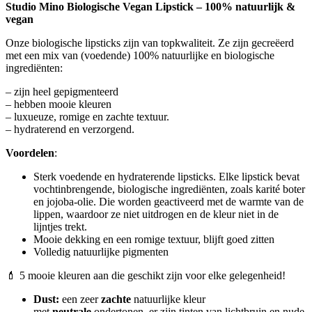
Studio Mino Biologische Vegan Lipstick – 100% natuurlijk &
vegan
Onze biologische lipsticks zijn van topkwaliteit. Ze zijn gecreëerd
met een mix van (voedende) 100% natuurlijke en biologische
ingrediënten:
– zijn heel gepigmenteerd
– hebben mooie kleuren
– luxueuze, romige en zachte textuur.
– hydraterend en verzorgend.
Voordelen
:
Sterk voedende en hydraterende lipsticks. Elke lipstick bevat
vochtinbrengende, biologische ingrediënten, zoals karité boter
en jojoba-olie. Die worden geactiveerd met de warmte van de
lippen, waardoor ze niet uitdrogen en de kleur niet in de
lijntjes trekt.
Mooie dekking en een romige textuur, blijft goed zitten
Volledig natuurlijke pigmenten
💄 5 mooie kleuren aan die geschikt zijn voor elke gelegenheid!
Dust:
een zeer
zachte
natuurlijke kleur
met
neutrale
ondertonen, er zijn tinten van lichtbruin en nude