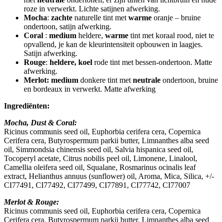
roze in verwerkt. Lichte satijnen afwerking.
Mocha
:
zachte
naturelle tint met
warme
oranje – bruine
ondertoon, satijn afwerking.
Coral
:
medium
heldere,
warme
tint met koraal rood, niet te
opvallend, je kan de kleurintensiteit opbouwen in laagjes.
Satijn afwerking.
Rouge
:
heldere, koel
rode tint met bessen-ondertoon. Matte
afwerking.
Merlot: medium
donkere tint met
neutrale
ondertoon, bruine
en bordeaux in verwerkt. Matte afwerking
Ingrediënten:
Mocha, Dust & Coral:
Ricinus communis seed oil, Euphorbia cerifera cera, Copernica
Cerifera cera, Butyrospermum parkii butter, Limnanthes alba seed
oil, Simmondsia chinensis seed oil, Salvia hispanica seed oil,
Tocoperyl acetate, Citrus nobilis peel oil, Limonene, Linalool,
Camellia oleifera seed oil, Squalane, Rosmarinus ocinalis leaf
extract, Helianthus annuus (sunflower) oil, Aroma, Mica, Silica, +/-
CI77491, CI77492, CI77499, CI77891, CI77742, CI77007
Merlot & Rouge:
Ricinus communis seed oil, Euphorbia cerifera cera, Copernica
Cerifera cera, Butyrospermum parkii butter, Limnanthes alba seed