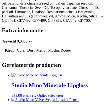
oil, Simmondsia chinensis seed oil, Salvia hispanica seed oil,
Carthamus Tinctorius Seed Oil, Tocoperyl acetate, Citrus nobilis
peel oil, Limonene, Linalool, Rosmarinus ocinalis leaf extract,
Helianthus annuus (sunflower) oil, Aroma, Mica, Kaolin, Silica, +/-
CI77491, CI77492, CI77499, CI77891, CI77742, CI77007
Extra informatie
Gewicht
0,0000 kg
Kleur
Coral, Dust, Merlot, Mocha, Rouge
Gerelateerde producten
Studio Mino Minerale Lipgloss
Dit
€
31,00
Opties selecteren
incl. BTW
product
heeft